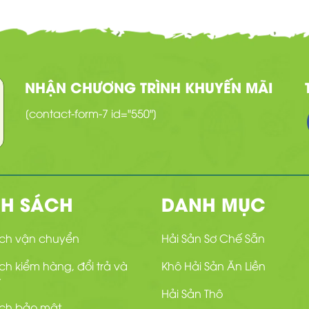
NHẬN CHƯƠNG TRÌNH KHUYẾN MÃI
[contact-form-7 id="550"]
NH SÁCH
DANH MỤC
ách vận chuyển
Hải Sản Sơ Chế Sẵn
ch kiểm hàng, đổi trả và
Khô Hải Sản Ăn Liền
Hải Sản Thô
ách bảo mật