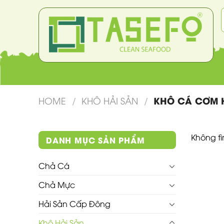
Skip
T
to
k
content
KHÔ CÁ CƠM 
HOME
/
KHÔ HẢI SẢN
/
Không t
DANH MỤC SẢN PHẨM
Chả Cá
Chả Mực
Hải Sản Cấp Đông
Khô Hải Sản