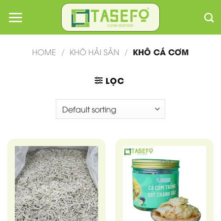
Skip
to
content
KHÔ CÁ CƠM
HOME
/
KHÔ HẢI SẢN
/
LỌC