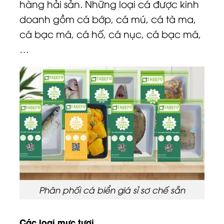
hàng hải sản. Những loại cá được kinh
doanh gồm cá bớp, cá mú, cá tà ma,
cá bạc má, cá hố, cá nục, cá bạc má,
…
Phân phối cá biển giá sỉ sơ chế sẵn
Các loại mực tươi