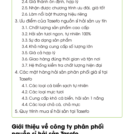
Giá thành ổn định, hợp lý
Nhận được chương trình ưu đãi, giá tốt
Làm nổi bật thương hiệu riêng
Ưu điểm của Tasefo nguồn sỉ hải sản uy tín
Chất lượng sản phẩm cao cấp
Hải sản tươi ngon, tự nhiên 100%
Sự đa dạng sản phẩm
Khả năng cung cấp số lượng lớn
Giá cả hợp lý
Giao hàng đúng thời gian và tận nơi
Hệ thống kiểm tra chất lượng hiện đại
Các mặt hàng hải sản phân phối giá sỉ tại
Tasefo
Các loại cá biển sạch tự nhiên
Các loại mực tươi
Cung cấp khô cá biển, hải sản 1 nắng
Các loại chả cá, chả mực
Quy trình mua sỉ hải sản tại Tasefo
Giới thiệu về công ty phân phối
nguồn sỉ hải sản Tasefo