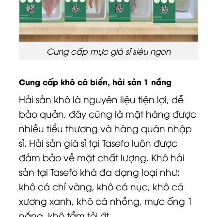
Cung cấp mực giá sỉ siêu ngon
Cung cấp khô cá biển, hải sản 1 nắng
Hải sản khô là nguyên liệu tiện lợi, dễ
bảo quản, đây cũng là mặt hàng được
nhiều tiểu thương và hàng quán nhập
sỉ. Hải sản giá sỉ tại Tasefo luôn được
đảm bảo về mặt chất lượng. Khô hải
sản tại Tasefo khá đa dạng loại như:
khô cá chỉ vàng, khô cá nục, khô cá
xương xanh, khô cá nhồng, mực ống 1
nắng, khô tẩm tỏi ớt, …