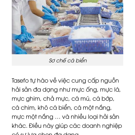
Sơ chế cá biển
Tasefo tự hào về việc cung cấp nguồn
hải sản đa dạng như mực ống, mực lá,
mực ghim, chả mực, cá mú, cá bớp,
cá chim, khô cá biển, cá một nắng,
mực một nắng … và nhiều loại hải sản
khác. Điều này giúp các doanh nghiệp
có sự lựa chọn đa dạng.