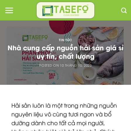
Skip
to
content
TIN TỨC
Nhà cung cấp nguồn hải sản giá sỉ
uy tín, chất lượng
POSTED ON
10 THÁNG 10, 2023
Hải sản luôn là một trong những nguồn
nguyên liệu vô cùng tươi ngon và bổ
dưỡng dành cho tất cả mọi người,