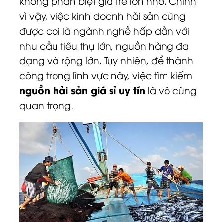
không phân biệt già trẻ lớn nhỏ. Chính
vì vậy, việc kinh doanh hải sản cũng
được coi là ngành nghề hấp dẫn với
nhu cầu tiêu thụ lớn, nguồn hàng đa
dạng và rộng lớn. Tuy nhiên, để thành
công trong lĩnh vực này, việc tìm kiếm
nguồn hải sản giá sỉ uy tín
là vô cùng
quan trọng.