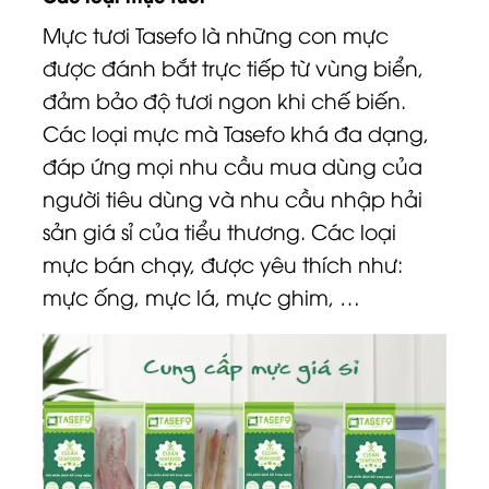
Mực tươi Tasefo là những con mực
được đánh bắt trực tiếp từ vùng biển,
đảm bảo độ tươi ngon khi chế biến.
Các loại mực mà Tasefo khá đa dạng,
đáp ứng mọi nhu cầu mua dùng của
người tiêu dùng và nhu cầu nhập hải
sản giá sỉ của tiểu thương. Các loại
mực bán chạy, được yêu thích như:
mực ống, mực lá, mực ghim, …